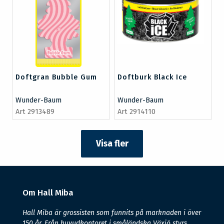
Doftgran Bubble Gum
Doftburk Black Ice
Wunder-Baum
Wunder-Baum
Art 2913489
Art 2914110
Visa fler
Om Hall Miba
Hall Miba är grossisten som funnits på marknaden i över
150 år. Från huvudkontoret i småländska Växjö styrs