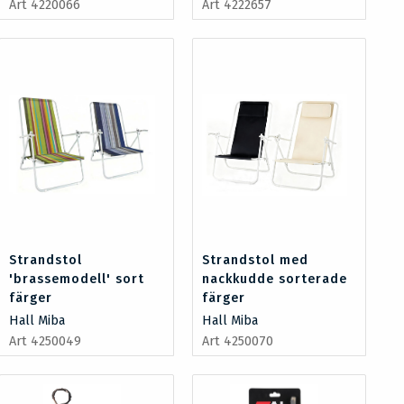
Art 4220066
Art 4222657
Strandstol
Strandstol med
'brassemodell' sort
nackkudde sorterade
färger
färger
Hall Miba
Hall Miba
Art 4250049
Art 4250070