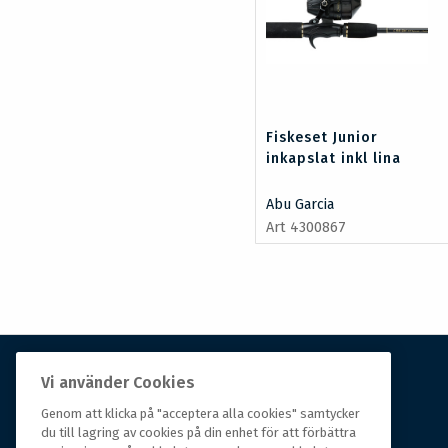
Fiskeset Junior
inkapslat inkl lina
Abu Garcia
Art 4300867
Vi använder Cookies
Om Hall Miba
Genom att klicka på "acceptera alla cookies" samtycker
du till lagring av cookies på din enhet för att förbättra
Hall Miba är grossisten som funnits på marknaden i