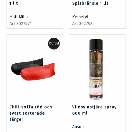
1 lit
Spisbränsle 1 lit
Hall Miba
Kemetyl
Art 3027574
Art 3027932
OUTLET
Chill-soffa röd och
Vildsvinstjära spray
svart sorterade
600 ml
färger
Auson