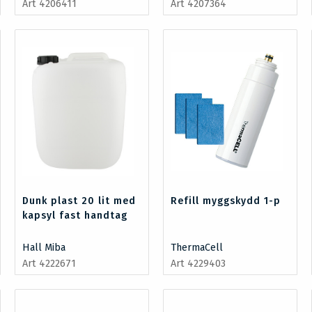
Art 4206411
Art 4207364
Dunk plast 20 lit med
Refill myggskydd 1-p
kapsyl fast handtag
Hall Miba
ThermaCell
Art 4222671
Art 4229403