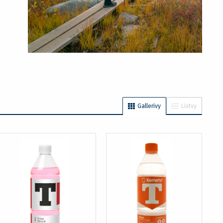
Gallerivy
Listvy