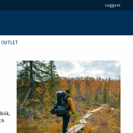
Logga in
OUTLET
lkök,
ch