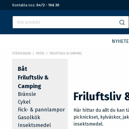
Kontakta oss:
0472 - 166 30
NYHETE
FÖRSTASIDAN
FRITID
FRILUFTSLIV & CAMPING
Båt
Friluftsliv &
Camping
Friluftsliv
Bränsle
Cykel
Fick- & pannlampor
Här hittar du allt du kan 
Gasolkök
picknickset, kylväskor, ja
insektsmedel.
Insektsmedel