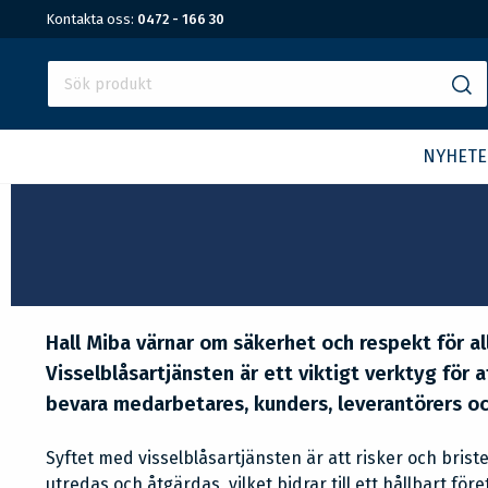
Kontakta oss:
0472 - 166 30
NYHETE
Hall Miba värnar om säkerhet och respekt för a
Visselblåsartjänsten är ett viktigt verktyg för 
bevara medarbetares, kunders, leverantörers oc
Syftet med visselblåsartjänsten är att risker och br
utredas och åtgärdas, vilket bidrar till ett hållbart fö