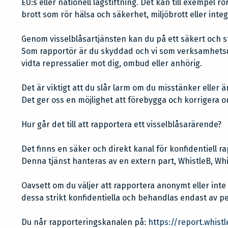
EU:s eller nationell lagstiftning. Det kan till exempel r
brott som rör hälsa och säkerhet, miljöbrott eller integ
Genom visselblåsartjänsten kan du på ett säkert och st
Som rapportör är du skyddad och vi som verksamhetsut
vidta repressalier mot dig, ombud eller anhörig.
Det är viktigt att du slår larm om du misstänker eller är
Det ger oss en möjlighet att förebygga och korrigera o
Hur går det till att rapportera ett visselblåsarärende?
Det finns en säker och direkt kanal för konfidentiell r
Denna tjänst hanteras av en extern part, WhistleB, Whi
Oavsett om du väljer att rapportera anonymt eller inte
dessa strikt konfidentiella och behandlas endast av 
Du når rapporteringskanalen på:
https://report.whist