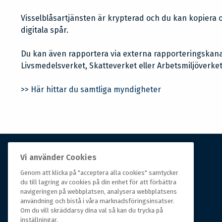
Visselblåsartjänsten är krypterad och du kan kopiera o
digitala spår.
Du kan även rapportera via externa rapporteringskanal
Livsmedelsverket, Skatteverket eller Arbetsmiljöverk
>> Här hittar du samtliga myndigheter
Vi använder Cookies
Om Hall Miba
Genom att klicka på "acceptera alla cookies" samtycker
Hall Miba är grossisten som funnits på marknaden i
du till lagring av cookies på din enhet för att förbättra
navigeringen på webbplatsen, analysera webbplatsens
över 150 år. Från huvudkontoret i småländska Växjö
användning och bistå i våra marknadsföringsinsatser.
styrs hela organisationen, som erbjuder prisvärda
Om du vill skräddarsy dina val så kan du trycka på
produkter till kunder i rörelse.
inställningar.