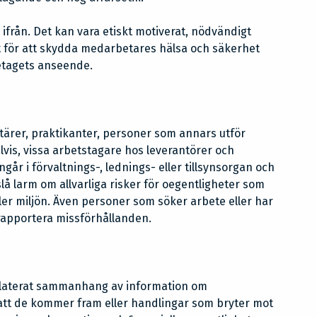
 ifrån. Det kan vara etiskt motiverat, nödvändigt
t för att skydda medarbetares hälsa och säkerhet
öretagets anseende.
ntärer, praktikanter, personer som annars utför
lvis, vissa arbetstagare hos leverantörer och
r i förvaltnings-, lednings- eller tillsynsorgan och
lå larm om allvarliga risker för oegentligheter som
ler miljön. Även personer som söker arbete eller har
 rapportera missförhållanden.
srelaterat sammanhang av information om
 att de kommer fram eller handlingar som bryter mot