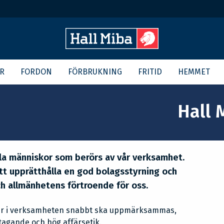
R
FORDON
FÖRBRUKNING
FRITID
HEMMET
Hall 
lla människor som berörs av vår verksamhet.
att upprätthålla en god bolagsstyrning och
h allmänhetens förtroende för oss.
ister i verksamheten snabbt ska uppmärksammas,
retagande och hög affärsetik.