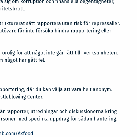
öra sig om korruption och finansiella oegentligheter,
ritetsbrott.
rukturerat sätt rapportera utan risk för repressalier.
övare får inte försöka hindra rapportering eller
 orolig för att något inte går rätt till i verksamheten.
m något har gått fel.
apportering, där du kan välja att vara helt anonym.
stleblowing Center.
 är rapporter, utredningar och diskussionerna kring
personer med specifika uppdrag för sådan hantering.
leb.com/Axfood