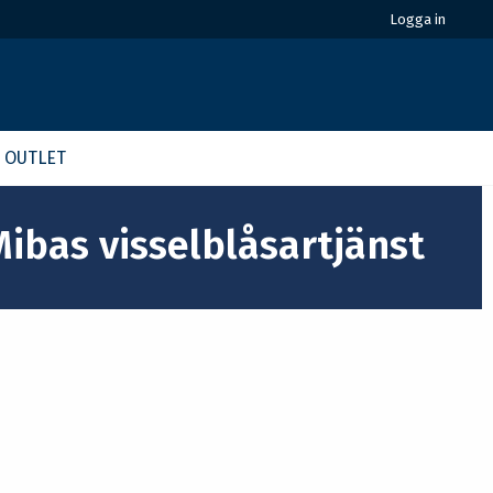
Logga in
OUTLET
Mibas visselblåsartjänst