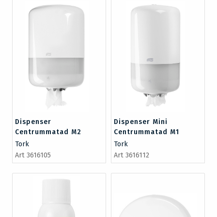
Dispenser
Dispenser Mini
Centrummatad M2
Centrummatad M1
vit/plast
vit/plast
Tork
Tork
Art 3616105
Art 3616112