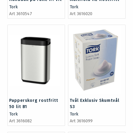
Tork
Tork
Art 3610547
Art 3616020
Papperskorg rostfritt
Tvål Exklusiv Skumtvål
50 lit B1
S3
Tork
Tork
Art 3616082
Art 3616099