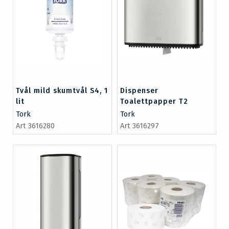
Tvål mild skumtvål S4, 1
Dispenser
lit
Toalettpapper T2
Rostfritt
Tork
Tork
Art 3616280
Art 3616297