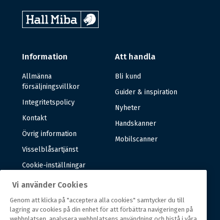
Information
Att handla
Allmänna
Bli kund
försäljningsvillkor
Guider & inspiration
Integritetspolicy
Nyheter
Kontakt
Handskanner
Övrig information
Mobilscanner
Visselblåsartjänst
Cookie-inställningar
Vi använder Cookies
Om oss
Genom att klicka på "acceptera alla cookies" samtycker du till
lagring av cookies på din enhet för att förbättra navigeringen på
Om oss
webbplatsen, analysera webbplatsens användning och bistå i våra