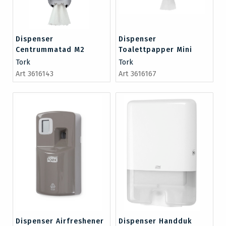
Dispenser
Dispenser
Centrummatad M2
Toalettpapper Mini
vit/metall
Jumbo T2
Tork
Tork
Art 3616143
Art 3616167
Dispenser Airfreshener
Dispenser Handduk