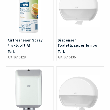
Airfreshener Spray
Dispenser
Fruktdoft A1
Toalettpapper Jumbo
T1 vit
Tork
Tork
Art 3616129
Art 3616136