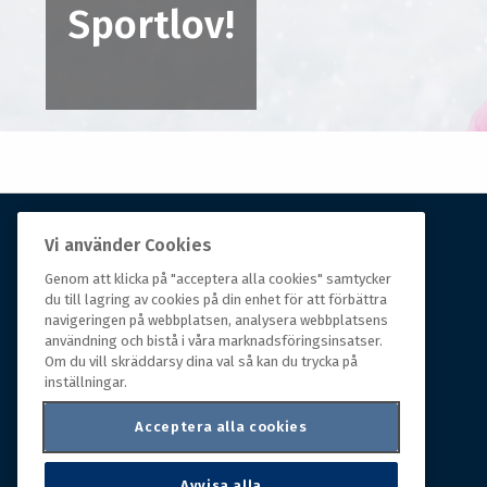
Sportlov!
Vi använder Cookies
Om Hall Miba
Genom att klicka på "acceptera alla cookies" samtycker
Hall Miba är grossisten som funnits på marknaden i
du till lagring av cookies på din enhet för att förbättra
navigeringen på webbplatsen, analysera webbplatsens
över 150 år. Från huvudkontoret i småländska Växjö
användning och bistå i våra marknadsföringsinsatser.
styrs hela organisationen, som erbjuder prisvärda
Om du vill skräddarsy dina val så kan du trycka på
produkter till kunder i rörelse.
inställningar.
Acceptera alla cookies
Avvisa alla