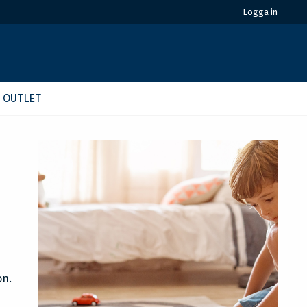
Logga in
OUTLET
on.