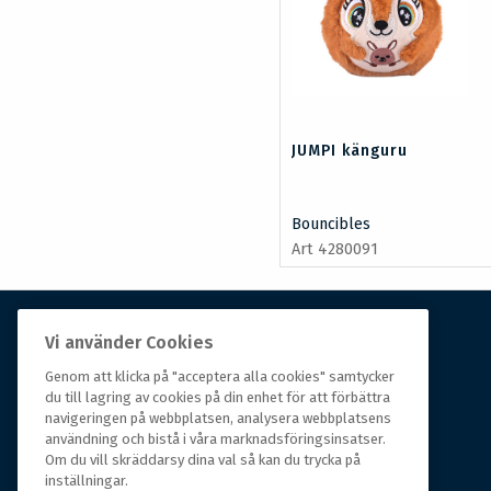
JUMPI känguru
Bouncibles
Art 4280091
Vi använder Cookies
Om Hall Miba
Genom att klicka på "acceptera alla cookies" samtycker
du till lagring av cookies på din enhet för att förbättra
Hall Miba är grossisten som funnits på marknaden i
navigeringen på webbplatsen, analysera webbplatsens
över 150 år. Från huvudkontoret i småländska Växjö
användning och bistå i våra marknadsföringsinsatser.
styrs hela organisationen, som erbjuder prisvärda
Om du vill skräddarsy dina val så kan du trycka på
produkter till kunder i rörelse.
inställningar.