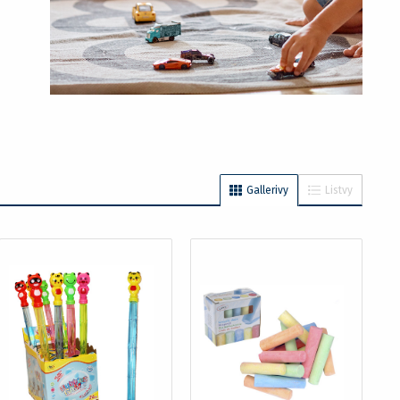
Gallerivy
Listvy