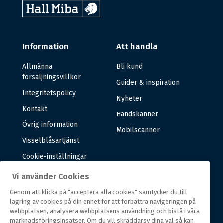
Information
Att handla
Allmänna
Bli kund
försäljningsvillkor
Guider & inspiration
Integritetspolicy
Nyheter
Kontakt
Handskanner
Övrig information
Mobilscanner
Visselblåsartjänst
Cookie-inställningar
Vi använder Cookies
Om oss
Genom att klicka på "acceptera alla cookies" samtycker du till
lagring av cookies på din enhet för att förbättra navigeringen på
Om oss
webbplatsen, analysera webbplatsens användning och bistå i våra
marknadsföringsinsatser. Om du vill skräddarsy dina val så kan
Vår historia