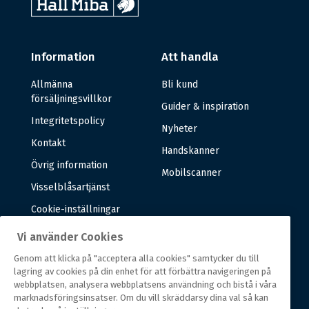
Information
Att handla
Allmänna
Bli kund
försäljningsvillkor
Guider & inspiration
Integritetspolicy
Nyheter
Kontakt
Handskanner
Övrig information
Mobilscanner
Visselblåsartjänst
Cookie-inställningar
Vi använder Cookies
Om oss
Genom att klicka på "acceptera alla cookies" samtycker du till
lagring av cookies på din enhet för att förbättra navigeringen på
Om oss
webbplatsen, analysera webbplatsens användning och bistå i våra
marknadsföringsinsatser. Om du vill skräddarsy dina val så kan
Vår historia