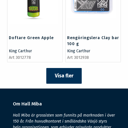
Doftare Green Apple
Rengöringslera Clay bar
100 g
King Carthur
King Carthur
Art 3012778
Art 3012938
Visa fler
Om Hall Miba
Hall Miba är grossisten som funnits på marknaden i över
150 år. Från huvudkontoret i småländska Växjö styrs
hela organisationen, som erbjuder prisvärda produkter