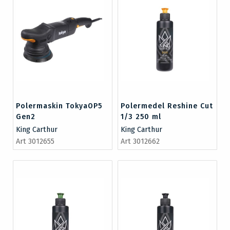
Polermaskin TokyaOP5
Polermedel Reshine Cut
Gen2
1/3 250 ml
King Carthur
King Carthur
Art 3012655
Art 3012662