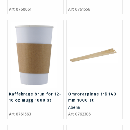
Art 0760061
Art 0761556
Kaffekrage brun för 12-
Omrörarpinne trä 140
16 oz mugg 1000 st
mm 1000 st
Abena
Art 0761563
Art 0762386