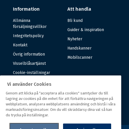
Information
Att handla
Allmänna
Bli kund
försäljningsvillkor
Guider & inspiration
Integritetspolicy
Nyheter
Kontakt
Handskanner
Övrig information
Mobilscanner
Visselblåsartjänst
Cookie-inställningar
Vi använder Cookies
Om oss
Genom att klicka på "acceptera alla cookies" samtycker du till
lagring av cookies på din enhet för att förbättra navigeringen på
Om oss
webbplatsen, analysera webbplatsens användning och bistå i våra
marknadsföringsinsatser. Om du vill skräddarsy dina val så kan
Vår historia
du trycka på inställningar.