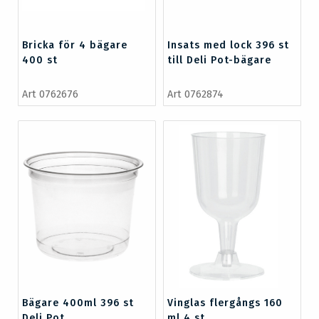
Bricka för 4 bägare
Insats med lock 396 st
400 st
till Deli Pot-bägare
Art 0762676
Art 0762874
Bägare 400ml 396 st
Vinglas flergångs 160
Deli Pot
ml 4 st