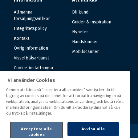
Allmänna
Bli kund
försäljningsvillkor
Guider & inspiration
Integritetspolicy
Nyheter
Kontakt
Handskanner
Övrig information
Mobilscanner
Visselblåsartjänst
Cookie-inställningar
Vi använder Cookies
Om oss
Genom att klicka på "acceptera alla cookies" samtycker du till
lagring av cookies på din enhet för att förbättra navigeringen på
Om oss
webbplatsen, analysera webbplatsens användning och bistå i våra
marknadsföringsinsatser. Om du vill skräddarsy dina val så kan
Vår historia
du trycka på inställningar.
Acceptera alla
Avvisa alla
cookies