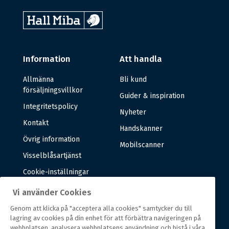
Information
Att handla
Allmänna
Bli kund
försäljningsvillkor
Guider & inspiration
Integritetspolicy
Nyheter
Kontakt
Handskanner
Övrig information
Mobilscanner
Visselblåsartjänst
Cookie-inställningar
Vi använder Cookies
Om oss
Genom att klicka på "acceptera alla cookies" samtycker du till
lagring av cookies på din enhet för att förbättra navigeringen på
Om oss
webbplatsen, analysera webbplatsens användning och bistå i våra