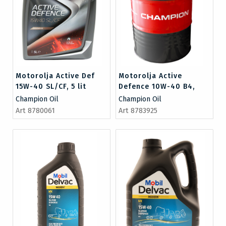
Motorolja Active Def
Motorolja Active
15W-40 SL/CF, 5 lit
Defence 10W-40 B4,
205 lit
Champion Oil
Champion Oil
Art 8780061
Art 8783925