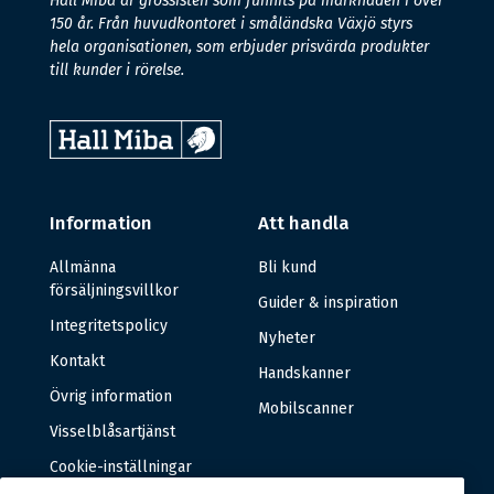
Hall Miba är grossisten som funnits på marknaden i över
150 år. Från huvudkontoret i småländska Växjö styrs
hela organisationen, som erbjuder prisvärda produkter
till kunder i rörelse.
Information
Att handla
Allmänna
Bli kund
försäljningsvillkor
Guider & inspiration
Integritetspolicy
Nyheter
Kontakt
Handskanner
Övrig information
Mobilscanner
Visselblåsartjänst
Cookie-inställningar