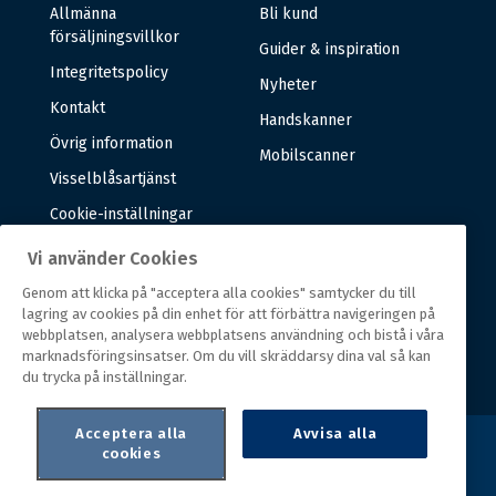
Allmänna
Bli kund
försäljningsvillkor
Guider & inspiration
Integritetspolicy
Nyheter
Kontakt
Handskanner
Övrig information
Mobilscanner
Visselblåsartjänst
Cookie-inställningar
Vi använder Cookies
Om oss
Genom att klicka på "acceptera alla cookies" samtycker du till
lagring av cookies på din enhet för att förbättra navigeringen på
Om oss
webbplatsen, analysera webbplatsens användning och bistå i våra
marknadsföringsinsatser. Om du vill skräddarsy dina val så kan
Vår historia
du trycka på inställningar.
Acceptera alla
Avvisa alla
cookies