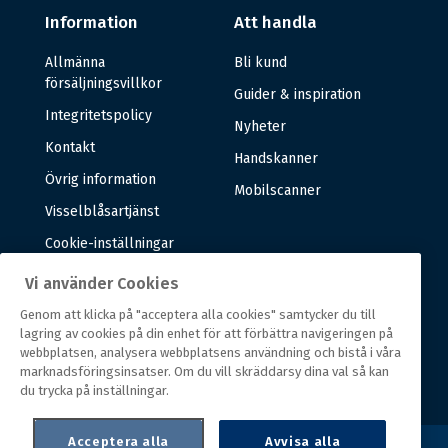
Information
Att handla
Allmänna
Bli kund
försäljningsvillkor
Guider & inspiration
Integritetspolicy
Nyheter
Kontakt
Handskanner
Övrig information
Mobilscanner
Visselblåsartjänst
Cookie-inställningar
Vi använder Cookies
Om oss
Genom att klicka på "acceptera alla cookies" samtycker du till
lagring av cookies på din enhet för att förbättra navigeringen på
Om oss
webbplatsen, analysera webbplatsens användning och bistå i våra
marknadsföringsinsatser. Om du vill skräddarsy dina val så kan
Vår historia
du trycka på inställningar.
Acceptera alla
Avvisa alla