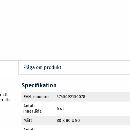
Fråga om produkt
Specifikation
 att
EAN-nummer
4745092150078
erätta
Antal i
6 st
innerlåda
Mått
80 x 80 x 80
Antal i