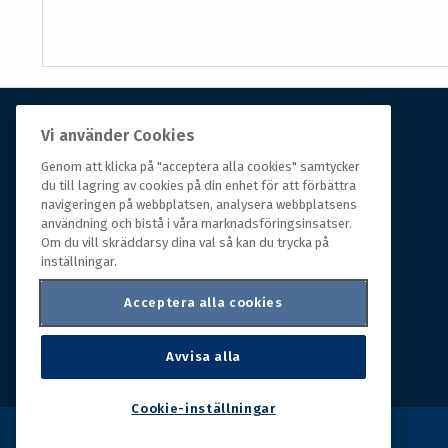
Vi använder Cookies
Om Hall Miba
Genom att klicka på "acceptera alla cookies" samtycker
du till lagring av cookies på din enhet för att förbättra
Hall Miba är grossisten som funnits på marknaden i
navigeringen på webbplatsen, analysera webbplatsens
över 150 år. Från huvudkontoret i småländska Växjö
användning och bistå i våra marknadsföringsinsatser.
styrs hela organisationen, som erbjuder prisvärda
Om du vill skräddarsy dina val så kan du trycka på
produkter till kunder i rörelse.
inställningar.
Acceptera alla cookies
Avvisa alla
Cookie-inställningar
Copyright © 2026 Hall Miba