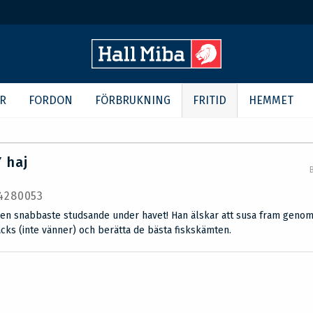
R
FORDON
FÖRBRUKNING
FRITID
HEMMET
 haj
 4280053
en snabbaste studsande under havet! Han älskar att susa fram genom
cks (inte vänner) och berätta de bästa fiskskämten.