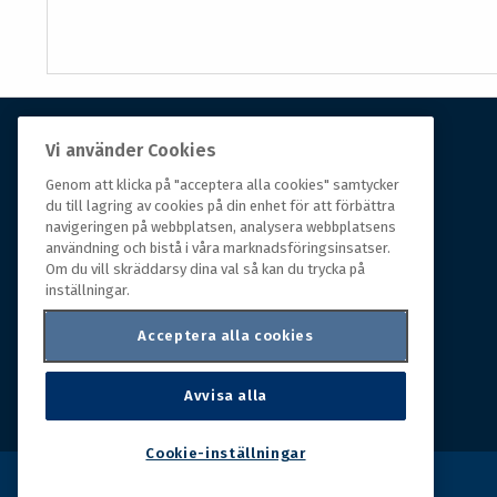
Vi använder Cookies
Om Hall Miba
Genom att klicka på "acceptera alla cookies" samtycker
du till lagring av cookies på din enhet för att förbättra
Hall Miba är grossisten som funnits på marknaden i
navigeringen på webbplatsen, analysera webbplatsens
över 150 år. Från huvudkontoret i småländska Växjö
användning och bistå i våra marknadsföringsinsatser.
styrs hela organisationen, som erbjuder prisvärda
Om du vill skräddarsy dina val så kan du trycka på
produkter till kunder i rörelse.
inställningar.
Acceptera alla cookies
Avvisa alla
Cookie-inställningar
Copyright © 2026 Hall Miba