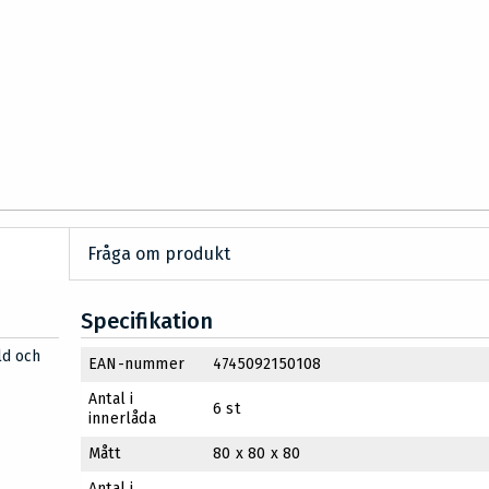
Fråga om produkt
Specifikation
ld och
EAN-nummer
4745092150108
Antal i
6 st
innerlåda
Mått
80 x 80 x 80
Antal i