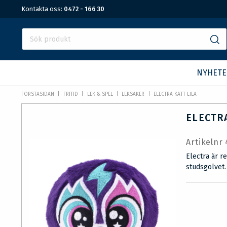
Kontakta oss:
0472 - 166 30
NYHETE
FÖRSTASIDAN
FRITID
LEK & SPEL
LEKSAKER
ELECTRA KATT LILA
ELECTRA
Artikelnr
Electra är r
studsgolvet.