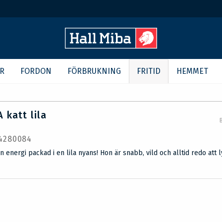
R
FORDON
FÖRBRUKNING
FRITID
HEMMET
 katt lila
 4280084
en energi packad i en lila nyans! Hon är snabb, vild och alltid redo att 