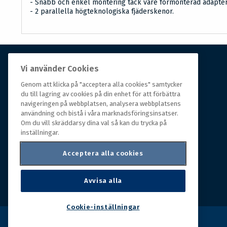
- Snabb och enkel montering tack vare förmonterad adapter
- 2 parallella högteknologiska fjäderskenor.
Vi använder Cookies
Om Hall Miba
Genom att klicka på "acceptera alla cookies" samtycker
du till lagring av cookies på din enhet för att förbättra
Hall Miba är grossisten som funnits på marknaden i
navigeringen på webbplatsen, analysera webbplatsens
över 150 år. Från huvudkontoret i småländska Växjö
användning och bistå i våra marknadsföringsinsatser.
styrs hela organisationen, som erbjuder prisvärda
Om du vill skräddarsy dina val så kan du trycka på
produkter till kunder i rörelse.
inställningar.
Acceptera alla cookies
Avvisa alla
Cookie-inställningar
Copyright © 2026 Hall Miba