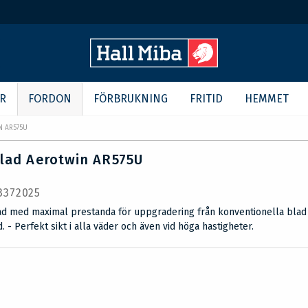
R
FORDON
FÖRBRUKNING
FRITID
HEMMET
N AR575U
lad Aerotwin AR575U
 3372025
d med maximal prestanda för uppgradering från konventionella blad 
. - Perfekt sikt i alla väder och även vid höga hastigheter.