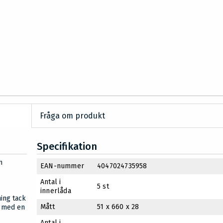
Fråga om produkt
Specifikation
n
EAN-nummer
4047024735958
Antal i
5 st
innerlåda
ning tack
Mått
51 x 660 x 28
k med en
Antal i