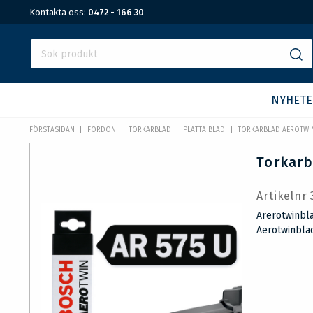
Kontakta oss:
0472 - 166 30
NYHETE
FÖRSTASIDAN
FORDON
TORKARBLAD
PLATTA BLAD
TORKARBLAD AEROTWI
Torkarb
Artikelnr
Arerotwinbla
Aerotwinblad