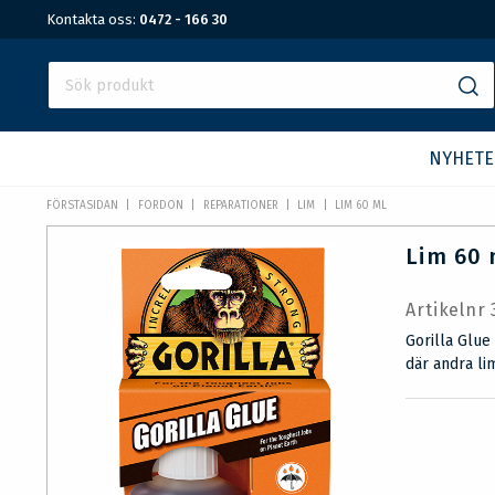
Kontakta oss:
0472 - 166 30
NYHETE
FÖRSTASIDAN
FORDON
REPARATIONER
LIM
LIM 60 ML
Lim 60 
Artikelnr
Gorilla Glue
där andra li