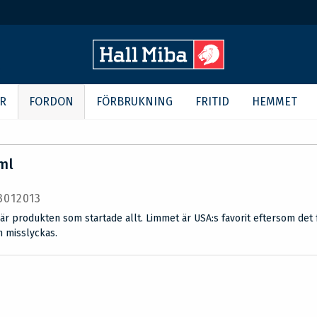
R
FORDON
FÖRBRUKNING
FRITID
HEMMET
ml
 3012013
 är produkten som startade allt. Limmet är USA:s favorit eftersom det
m misslyckas.