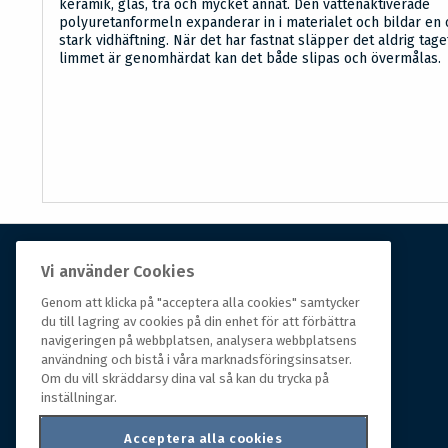
keramik, glas, trä och mycket annat. Den vattenaktiverade
polyuretanformeln expanderar in i materialet och bildar en o
stark vidhäftning. När det har fastnat släpper det aldrig tage
limmet är genomhärdat kan det både slipas och övermålas.
Vi använder Cookies
Om Hall Miba
Genom att klicka på "acceptera alla cookies" samtycker
du till lagring av cookies på din enhet för att förbättra
Hall Miba är grossisten som funnits på marknaden i
navigeringen på webbplatsen, analysera webbplatsens
över 150 år. Från huvudkontoret i småländska Växjö
användning och bistå i våra marknadsföringsinsatser.
styrs hela organisationen, som erbjuder prisvärda
Om du vill skräddarsy dina val så kan du trycka på
produkter till kunder i rörelse.
inställningar.
Acceptera alla cookies