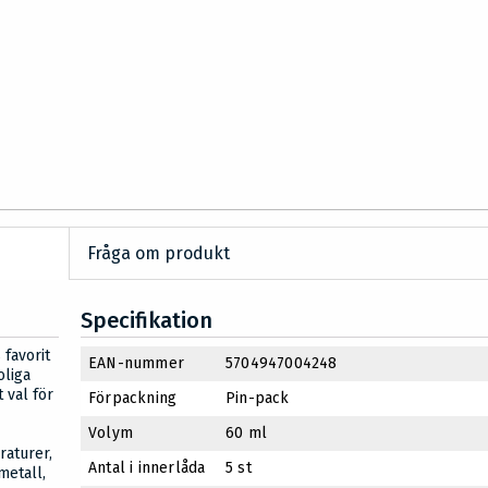
Fråga om produkt
Specifikation
 favorit
EAN-nummer
5704947004248
oliga
t val för
Förpackning
Pin-pack
Volym
60 ml
raturer,
Antal i innerlåda
5 st
metall,