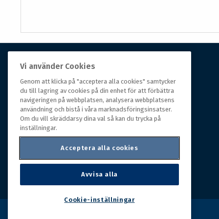
Vi använder Cookies
Om Hall Miba
Genom att klicka på "acceptera alla cookies" samtycker
du till lagring av cookies på din enhet för att förbättra
Hall Miba är grossisten som funnits på marknaden i
navigeringen på webbplatsen, analysera webbplatsens
över 150 år. Från huvudkontoret i småländska Växjö
användning och bistå i våra marknadsföringsinsatser.
styrs hela organisationen, som erbjuder prisvärda
Om du vill skräddarsy dina val så kan du trycka på
produkter till kunder i rörelse.
inställningar.
Acceptera alla cookies
Avvisa alla
Cookie-inställningar
Copyright © 2026 Hall Miba