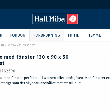
R
FORDON
FÖRBRUKNING
FRITID
HEMMET
TER 130 X 90 X 50 CM 500 ST
 med fönster 130 x 90 x 50
st
 0762690
x med fönster perfekta till wrapen eller smörgåsen. Med fönstret e
amtidigt som det skyddar innehållet mot att trilla ut.