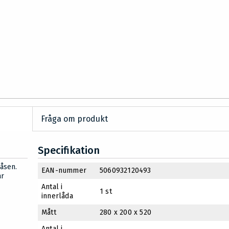
Fråga om produkt
Specifikation
åsen.
EAN-nummer
5060932120493
ar
Antal i
1 st
innerlåda
Mått
280 x 200 x 520
Antal i