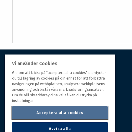
Vi använder Cookies
Om Hall Miba
Genom att klicka på "acceptera alla cookies" samtycker
Hall Miba är grossisten som funnits på marknaden i
du till lagring av cookies på din enhet för att förbättra
navigeringen på webbplatsen, analysera webbplatsens
över 150 år. Från huvudkontoret i småländska Växjö
användning och bistå i våra marknadsföringsinsatser.
styrs hela organisationen, som erbjuder prisvärda
Om du vill skräddarsy dina val så kan du trycka på
produkter till kunder i rörelse.
inställningar.
Acceptera alla cookies
Avvisa alla