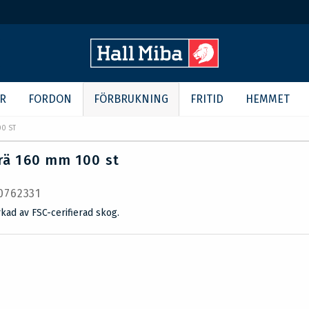
R
FORDON
FÖRBRUKNING
FRITID
HEMMET
00 ST
trä 160 mm 100 st
 0762331
rkad av FSC-cerifierad skog.