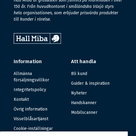
Hall Miba är grossisten som funnits på marknaden i över
150 år. Från huvudkontoret i småländska Växjö styrs
hela organisationen, som erbjuder prisvärda produkter
till kunder i rörelse.
Information
Att handla
Allmänna
Bli kund
försäljningsvillkor
Guider & inspiration
Integritetspolicy
Nyheter
Kontakt
Handskanner
Övrig information
Mobilscanner
Visselblåsartjänst
Cookie-inställningar