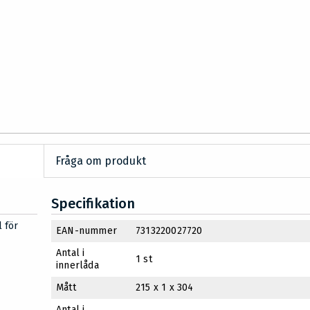
Fråga om produkt
Specifikation
 för
EAN-nummer
7313220027720
Antal i
1 st
innerlåda
Mått
215 x 1 x 304
Antal i