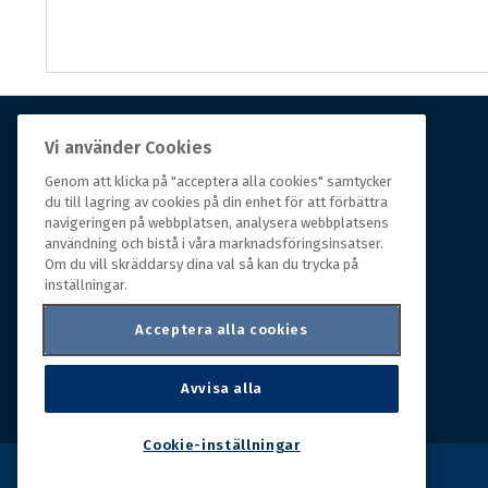
Vi använder Cookies
Om Hall Miba
Genom att klicka på "acceptera alla cookies" samtycker
du till lagring av cookies på din enhet för att förbättra
Hall Miba är grossisten som funnits på marknaden i
navigeringen på webbplatsen, analysera webbplatsens
över 150 år. Från huvudkontoret i småländska Växjö
användning och bistå i våra marknadsföringsinsatser.
styrs hela organisationen, som erbjuder prisvärda
Om du vill skräddarsy dina val så kan du trycka på
produkter till kunder i rörelse.
inställningar.
Acceptera alla cookies
Avvisa alla
Cookie-inställningar
Copyright © 2026 Hall Miba