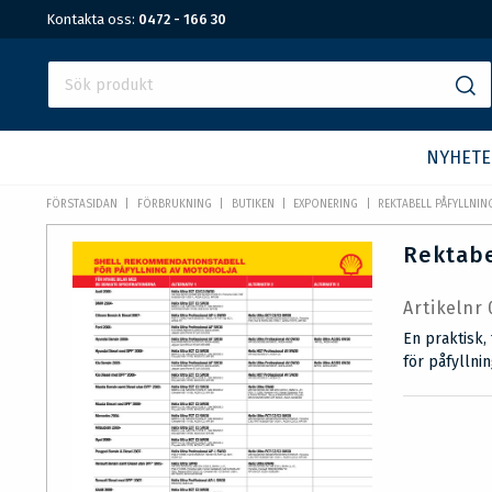
Kontakta oss:
0472 - 166 30
NYHETE
FÖRSTASIDAN
FÖRBRUKNING
BUTIKEN
EXPONERING
REKTABELL PÅFYLLNIN
Rektabe
Artikelnr
En praktisk,
för påfyllnin