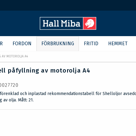
R
FORDON
FÖRBRUKNING
FRITID
HEMMET
G AV MOTOROLJA A4
ll påfyllning av motorolja A4
 0027720
 förenklad och inplastad rekommendationstabell för Shelloljor avsed
g av olja. Mått: 21.