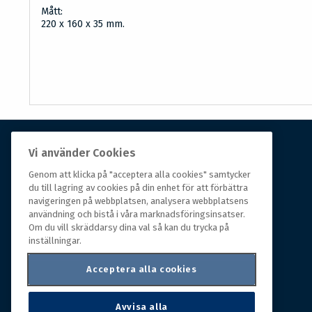
Mått:
220 x 160 x 35 mm.
Vi använder Cookies
Om Hall Miba
Genom att klicka på "acceptera alla cookies" samtycker
Hall Miba är grossisten som funnits på marknaden i
du till lagring av cookies på din enhet för att förbättra
navigeringen på webbplatsen, analysera webbplatsens
över 150 år. Från huvudkontoret i småländska Växjö
användning och bistå i våra marknadsföringsinsatser.
styrs hela organisationen, som erbjuder prisvärda
Om du vill skräddarsy dina val så kan du trycka på
produkter till kunder i rörelse.
inställningar.
Acceptera alla cookies
Avvisa alla