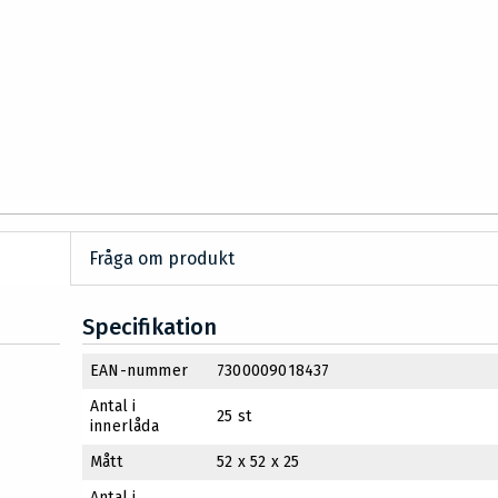
Fråga om produkt
Specifikation
EAN-nummer
7300009018437
Antal i
25 st
innerlåda
Mått
52 x 52 x 25
Antal i