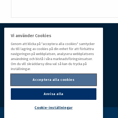
Vi använder Cookies
Om Hall Miba
Genom att klicka på "acceptera alla cookies" samtycker
du till lagring av cookies på din enhet för att förbättra
Hall Miba är grossisten som funnits på marknaden i
navigeringen på webbplatsen, analysera webbplatsens
över 150 år. Från huvudkontoret i småländska Växjö
användning och bistå i våra marknadsföringsinsatser.
styrs hela organisationen, som erbjuder prisvärda
Om du vill skräddarsy dina val så kan du trycka på
produkter till kunder i rörelse.
inställningar.
Acceptera alla cookies
Avvisa alla
Cookie-inställningar
Copyright © 2026 Hall Miba