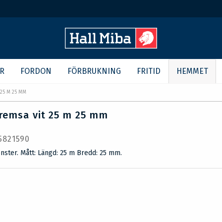
R
FORDON
FÖRBRUKNING
FRITID
HEMMET
25 M 25 MM
remsa vit 25 m 25 mm
 5821590
önster. Mått: Längd: 25 m Bredd: 25 mm.