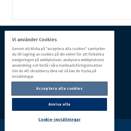
Vi använder Cookies
Om Hall Miba
Genom att klicka på "acceptera alla cookies" samtycker
du till lagring av cookies på din enhet för att förbättra
Hall Miba är grossisten som funnits på marknaden i
navigeringen på webbplatsen, analysera webbplatsens
över 150 år. Från huvudkontoret i småländska Växjö
användning och bistå i våra marknadsföringsinsatser.
styrs hela organisationen, som erbjuder prisvärda
Om du vill skräddarsy dina val så kan du trycka på
produkter till kunder i rörelse.
inställningar.
Acceptera alla cookies
Avvisa alla
Cookie-inställningar
Copyright © 2026 Hall Miba