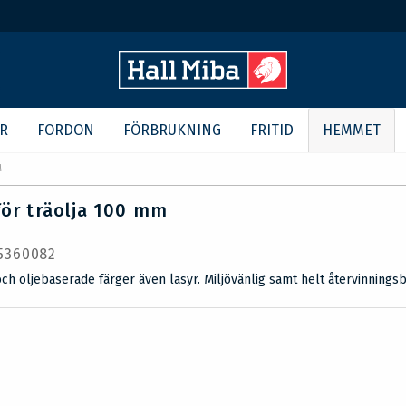
R
FORDON
FÖRBRUKNING
FRITID
HEMMET
M
för träolja 100 mm
 5360082
och oljebaserade färger även lasyr. Miljövänlig samt helt återvinningsb