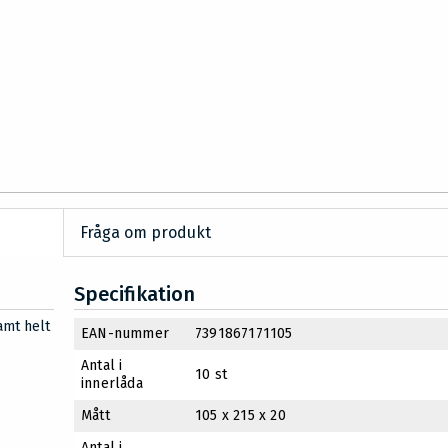
Fråga om produkt
Specifikation
amt helt
EAN-nummer
7391867171105
Antal i
10 st
innerlåda
Mått
105 x 215 x 20
Antal i