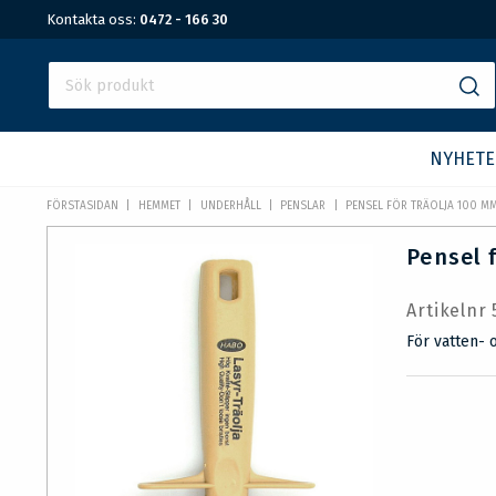
Kontakta oss:
0472 - 166 30
NYHETE
FÖRSTASIDAN
HEMMET
UNDERHÅLL
PENSLAR
PENSEL FÖR TRÄOLJA 100 M
Pensel 
Artikelnr
För vatten- 