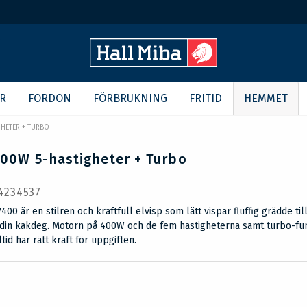
R
FORDON
FÖRBRUKNING
FRITID
HEMMET
GHETER + TURBO
400W 5-hastigheter + Turbo
 4234537
0 är en stilren och kraftfull elvisp som lätt vispar fluffig grädde till
 din kakdeg. Motorn på 400W och de fem hastigheterna samt turbo-fu
ltid har rätt kraft för uppgiften.