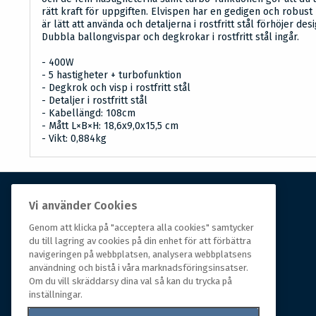
rätt kraft för uppgiften. Elvispen har en gedigen och robust 
är lätt att använda och detaljerna i rostfritt stål förhöjer des
Dubbla ballongvispar och degkrokar i rostfritt stål ingår.
- 400W
- 5 hastigheter + turbofunktion
- Degkrok och visp i rostfritt stål
- Detaljer i rostfritt stål
- Kabellängd: 108cm
- Mått L×B×H: 18,6x9,0x15,5 cm
- Vikt: 0,884kg
Vi använder Cookies
Om Hall Miba
Genom att klicka på "acceptera alla cookies" samtycker
Hall Miba är grossisten som funnits på marknaden i
du till lagring av cookies på din enhet för att förbättra
navigeringen på webbplatsen, analysera webbplatsens
över 150 år. Från huvudkontoret i småländska Växjö
användning och bistå i våra marknadsföringsinsatser.
styrs hela organisationen, som erbjuder prisvärda
Om du vill skräddarsy dina val så kan du trycka på
produkter till kunder i rörelse.
inställningar.