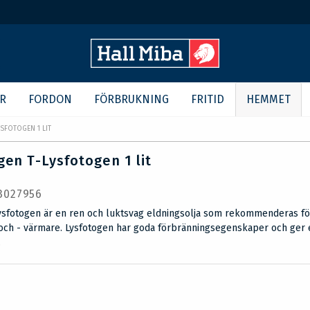
R
FORDON
FÖRBRUKNING
FRITID
HEMMET
SFOTOGEN 1 LIT
gen T-Lysfotogen 1 lit
 3027956
ysfotogen är en ren och luktsvag eldningsolja som rekommenderas fö
och - värmare. Lysfotogen har goda förbränningsegenskaper och ger
.