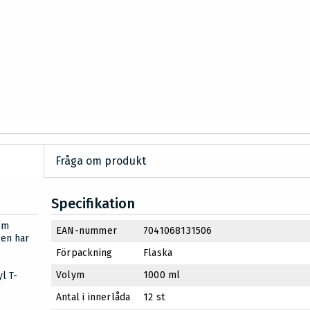
Fråga om produkt
Specifikation
om
EAN-nummer
7041068131506
gen har
Förpackning
Flaska
Volym
1000 ml
l T-
Antal i innerlåda
12 st