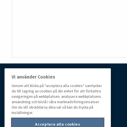
Vi använder Cookies
Om Hall Miba
Genom att klicka på "acceptera alla cookies" samtycker
du till lagring av cookies på din enhet för att förbättra
Hall Miba är grossisten som funnits på marknaden i
navigeringen på webbplatsen, analysera webbplatsens
över 150 år. Från huvudkontoret i småländska Växjö
användning och bistå i våra marknadsföringsinsatser.
styrs hela organisationen, som erbjuder prisvärda
Om du vill skräddarsy dina val så kan du trycka på
produkter till kunder i rörelse.
inställningar.
Acceptera alla cookies