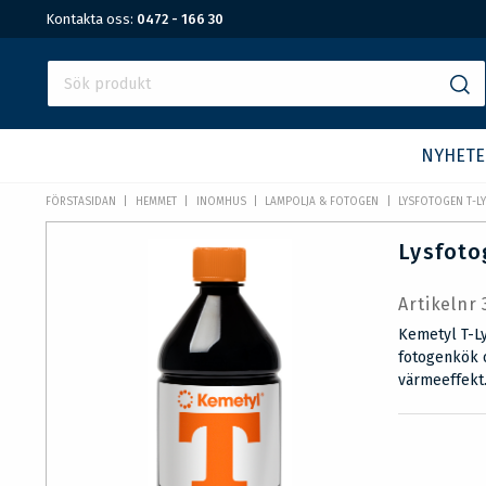
Kontakta oss:
0472 - 166 30
NYHETE
FÖRSTASIDAN
HEMMET
INOMHUS
LAMPOLJA & FOTOGEN
LYSFOTOGEN T-LY
Lysfoto
Artikelnr
Kemetyl T-L
fotogenkök 
värmeeffekt