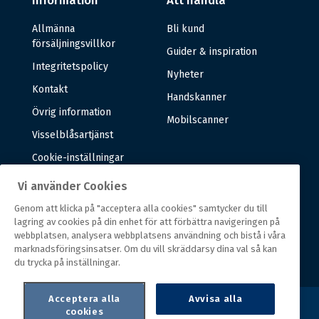
Information
Att handla
Allmänna
Bli kund
försäljningsvillkor
Guider & inspiration
Integritetspolicy
Nyheter
Kontakt
Handskanner
Övrig information
Mobilscanner
Visselblåsartjänst
Cookie-inställningar
Vi använder Cookies
Om oss
Genom att klicka på "acceptera alla cookies" samtycker du till
lagring av cookies på din enhet för att förbättra navigeringen på
Om oss
webbplatsen, analysera webbplatsens användning och bistå i våra
marknadsföringsinsatser. Om du vill skräddarsy dina val så kan
Vår historia
du trycka på inställningar.
Acceptera alla
Avvisa alla
cookies