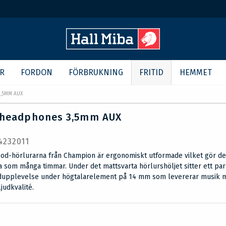
R
FORDON
FÖRBRUKNING
FRITID
HEMMET
,5MM AUX
 headphones 3,5mm AUX
 4232011
od-hörlurarna från Champion är ergonomiskt utformade vilket gör de
som många timmar. Under det mattsvarta hörlurshöljet sitter ett par
udupplevelse under högtalarelement på 14 mm som levererar musik 
judkvalité.