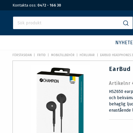
Kontakta oss:
0472 - 166 30
NYHETE
FÖRSTASIDAN
FRITID
MOBILTILLBEHÖR
HÖRLURAR
EARBUD HEADPHONES 3
EarBud
Artikelnr
HSZ650 earp
och bekväma 
behaglig lj
enastående l