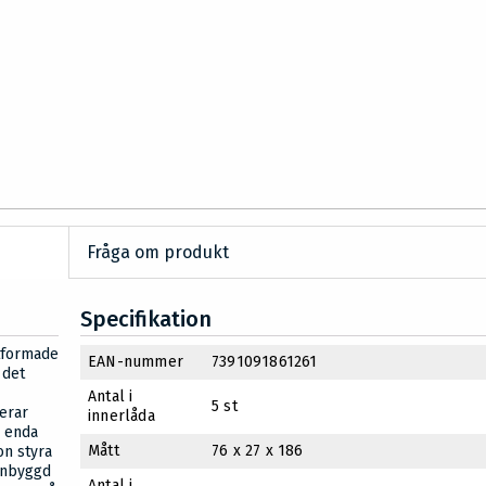
Fråga om produkt
Specifikation
tformade
EAN-nummer
7391091861261
 det
Antal i
5 st
erar
innerlåda
n enda
Mått
76 x 27 x 186
on styra
inbyggd
Antal i