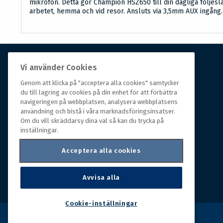
mikrofon. Detta gör Champion HSZ650 till din dagliga följesl
arbetet, hemma och vid resor. Ansluts via 3,5mm AUX ingång.
Vi använder Cookies
Om Hall Miba
Genom att klicka på "acceptera alla cookies" samtycker
du till lagring av cookies på din enhet för att förbättra
Hall Miba är grossisten som funnits på marknaden i
navigeringen på webbplatsen, analysera webbplatsens
över 150 år. Från huvudkontoret i småländska Växjö
användning och bistå i våra marknadsföringsinsatser.
styrs hela organisationen, som erbjuder prisvärda
Om du vill skräddarsy dina val så kan du trycka på
produkter till kunder i rörelse.
inställningar.
Acceptera alla cookies
Avvisa alla
Cookie-inställningar
Copyright © 2026 Hall Miba