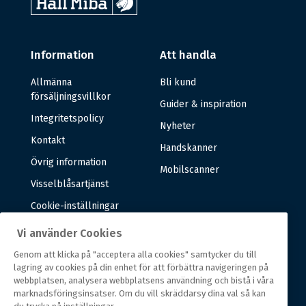
Information
Att handla
Allmänna
Bli kund
försäljningsvillkor
Guider & inspiration
Integritetspolicy
Nyheter
Kontakt
Handskanner
Övrig information
Mobilscanner
Visselblåsartjänst
Cookie-inställningar
Vi använder Cookies
Om oss
Genom att klicka på "acceptera alla cookies" samtycker du till
lagring av cookies på din enhet för att förbättra navigeringen på
Om oss
webbplatsen, analysera webbplatsens användning och bistå i våra
marknadsföringsinsatser. Om du vill skräddarsy dina val så kan
Vår historia