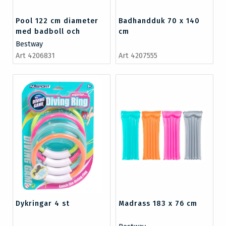
Pool 122 cm diameter
Badhandduk 70 x 140
med badboll och
cm
simring
Bestway
Art 4206831
Art 4207555
Dykringar 4 st
Madrass 183 x 76 cm