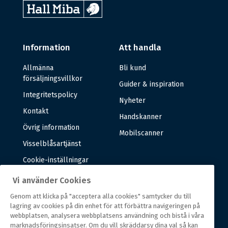
Information
Att handla
Allmänna
Bli kund
försäljningsvillkor
Guider & inspiration
Integritetspolicy
Nyheter
Kontakt
Handskanner
Övrig information
Mobilscanner
Visselblåsartjänst
Cookie-inställningar
Vi använder Cookies
Om oss
Genom att klicka på "acceptera alla cookies" samtycker du till
lagring av cookies på din enhet för att förbättra navigeringen på
Om oss
webbplatsen, analysera webbplatsens användning och bistå i våra
marknadsföringsinsatser. Om du vill skräddarsy dina val så kan
Vår historia