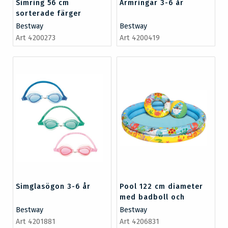
Simring 56 cm
Armringar 3-6 år
sorterade färger
Bestway
Bestway
Art 4200273
Art 4200419
Simglasögon 3-6 år
Pool 122 cm diameter
med badboll och
simring
Bestway
Bestway
Art 4201881
Art 4206831