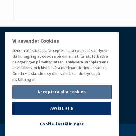
Vi använder Cookies
Om Hall Miba
Genom att klicka på "acceptera alla cookies" samtycker
du till lagring av cookies på din enhet för att förbättra
Hall Miba är grossisten som funnits på marknaden i
navigeringen på webbplatsen, analysera webbplatsens
över 150 år. Från huvudkontoret i småländska Växjö
användning och bistå i våra marknadsföringsinsatser.
styrs hela organisationen, som erbjuder prisvärda
Om du vill skräddarsy dina val så kan du trycka på
produkter till kunder i rörelse.
inställningar.
Acceptera alla cookies
Avvisa alla
Cookie-inställningar
Copyright © 2026 Hall Miba