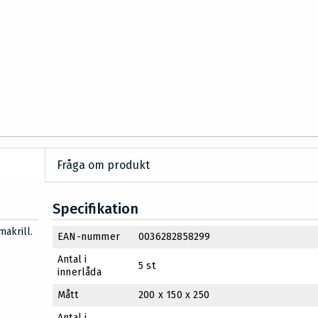
Fråga om produkt
Specifikation
makrill.
EAN-nummer
0036282858299
Antal i
5 st
innerlåda
Mått
200 x 150 x 250
Antal i