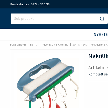
Kontakta oss:
0472 - 166 30
NYHETE
FÖRSTASIDAN
FRITID
FRILUFTSLIV & CAMPING
JAKT & FISKE
MAKRILLHARPA
Makrill
Artikelnr
Komplett set