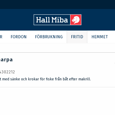
R
FORDON
FÖRBRUKNING
FRITID
HEMMET
harpa
 4302212
 med sänke och krokar för fiske från båt efter makrill.