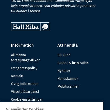
150 år. Från huvudkontoret i småländska Växjö styrs
hela organisationen, som erbjuder prisvärda produkter
till kunder i rörelse.
Information
Att handla
Allmänna
Bli kund
försäljningsvillkor
Guider & inspiration
Integritetspolicy
Nyheter
Kontakt
Handskanner
Övrig information
Mobilscanner
Visselblåsartjänst
Cookie-inställningar
Vi använder Cookies