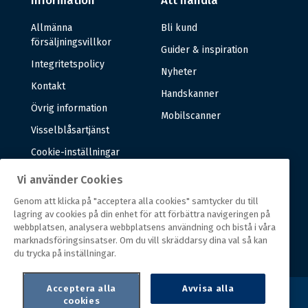
Information
Att handla
Allmänna
Bli kund
försäljningsvillkor
Guider & inspiration
Integritetspolicy
Nyheter
Kontakt
Handskanner
Övrig information
Mobilscanner
Visselblåsartjänst
Cookie-inställningar
Vi använder Cookies
Om oss
Genom att klicka på "acceptera alla cookies" samtycker du till
lagring av cookies på din enhet för att förbättra navigeringen på
Om oss
webbplatsen, analysera webbplatsens användning och bistå i våra
marknadsföringsinsatser. Om du vill skräddarsy dina val så kan
Vår historia
du trycka på inställningar.
Acceptera alla
Avvisa alla
cookies