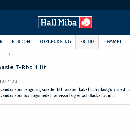
R
FORDON
FÖRBRUKNING
FRITID
HEMMET
D 1 LIT
nsle T-Röd 1 lit
 3027420
nvändas som rengöringsmedel till fönster, kakel och plastgolv med m
vändas som lösningsmedel för vissa färger och fläckar som t.