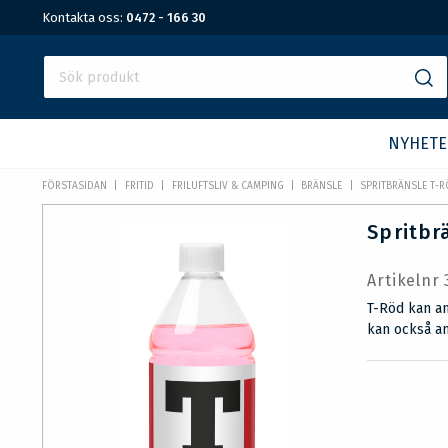
Kontakta oss:
0472 - 166 30
NYHETE
FÖRSTASIDAN
FRITID
FRILUFTSLIV & CAMPING
BRÄNSLE
SPRITBRÄNSLE T-RÖ
Spritbrä
Artikelnr
T-Röd kan a
kan också an