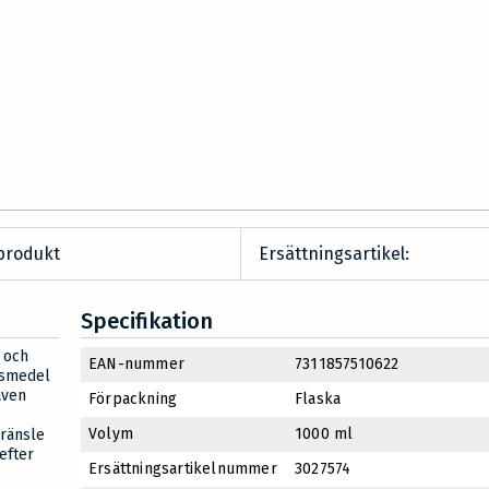
produkt
Ersättningsartikel:
Specifikation
 och
EAN-nummer
7311857510622
gsmedel
även
Förpackning
Flaska
Volym
1000 ml
bränsle
efter
Ersättningsartikelnummer
3027574