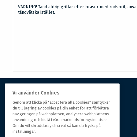
VARNING! Tänd aldrig grillar eller brasor med rödsprit, anv
tändvätska istället.
Vi använder Cookies
Om Hall Miba
Genom att klicka på "acceptera alla cookies" samtycker
du till lagring av cookies på din enhet för att förbättra
Hall Miba är grossisten som funnits på marknaden i
navigeringen på webbplatsen, analysera webbplatsens
över 150 år. Från huvudkontoret i småländska Växjö
användning och bistå i våra marknadsföringsinsatser.
styrs hela organisationen, som erbjuder prisvärda
Om du vill skräddarsy dina val så kan du trycka på
produkter till kunder i rörelse.
inställningar.