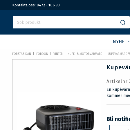
Kontakta oss:
0472 - 166 30
NYHETE
FÖRSTASIDAN
FORDON
VINTER
KUPÉ- & MOTORVÄRMARE
KUPEVÄRMARE 7
Kupevä
Artikelnr
En kupévärm
kommer med 
Bli notif