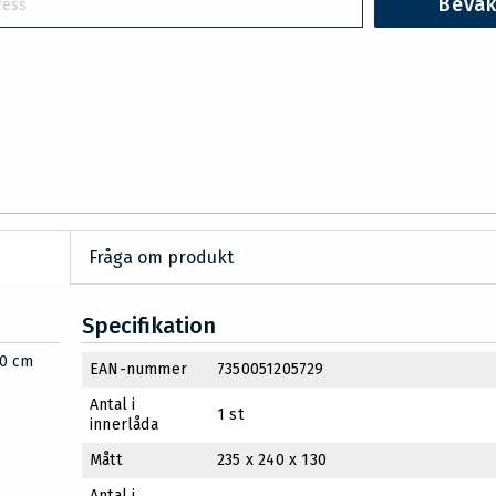
Beva
Fråga om produkt
Specifikation
90 cm
EAN-nummer
7350051205729
Antal i
1 st
innerlåda
Mått
235 x 240 x 130
Antal i