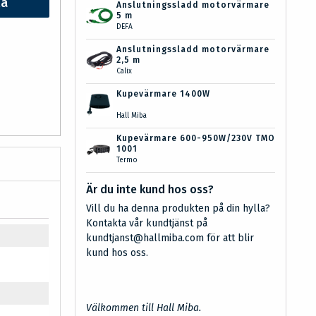
ka
Anslutningssladd motorvärmare
5 m
DEFA
Anslutningssladd motorvärmare
2,5 m
Calix
Kupevärmare 1400W
Hall Miba
Kupevärmare 600-950W/230V TMO
1001
Termo
Är du inte kund hos oss?
Vill du ha denna produkten på din hylla?
Kontakta vår kundtjänst på
kundtjanst@hallmiba.com för att blir
kund hos oss.
Välkommen till Hall Miba.