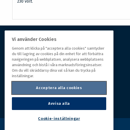
230 volt.
Vi använder Cookies
Om Hall Miba
Genom att klicka på "acceptera alla cookies" samtycker
du till lagring av cookies på din enhet för att förbättra
Hall Miba är grossisten som funnits på marknaden i
navigeringen på webbplatsen, analysera webbplatsens
över 150 år. Från huvudkontoret i småländska Växjö
användning och bistå i våra marknadsföringsinsatser.
styrs hela organisationen, som erbjuder prisvärda
Om du vill skräddarsy dina val så kan du trycka på
produkter till kunder i rörelse.
inställningar.
Acceptera alla cookies
Avvisa alla
Cookie-inställningar
Copyright © 2026 Hall Miba