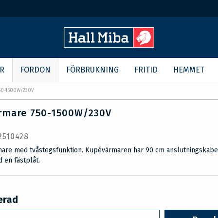
R
FORDON
FÖRBRUKNING
FRITID
HEMMET
50-1500W/230V
rmare 750-1500W/230V
 2510428
are med tvåstegsfunktion. Kupévärmaren har 90 cm anslutningskabe
en fästplåt.
ierad