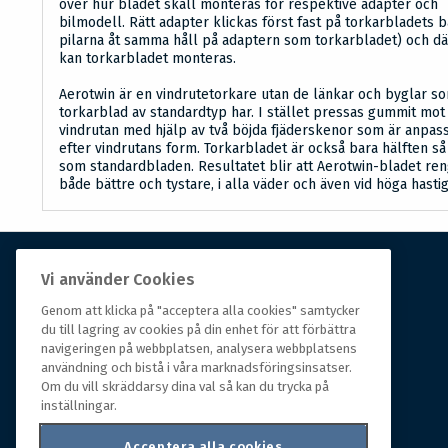
över hur bladet skall monteras för respektive adapter och
bilmodell. Rätt adapter klickas först fast på torkarbladets 
pilarna åt samma håll på adaptern som torkarbladet) och dä
kan torkarbladet monteras.
Aerotwin är en vindrutetorkare utan de länkar och byglar s
torkarblad av standardtyp har. I stället pressas gummit mot
vindrutan med hjälp av två böjda fjäderskenor som är anpas
efter vindrutans form. Torkarbladet är också bara hälften så
som standardbladen. Resultatet blir att Aerotwin-bladet re
både bättre och tystare, i alla väder och även vid höga hasti
Vi använder Cookies
Om Hall Miba
Genom att klicka på "acceptera alla cookies" samtycker
du till lagring av cookies på din enhet för att förbättra
Hall Miba är grossisten som funnits på marknaden i
navigeringen på webbplatsen, analysera webbplatsens
över 150 år. Från huvudkontoret i småländska Växjö
användning och bistå i våra marknadsföringsinsatser.
styrs hela organisationen, som erbjuder prisvärda
Om du vill skräddarsy dina val så kan du trycka på
produkter till kunder i rörelse.
inställningar.
Acceptera alla cookies