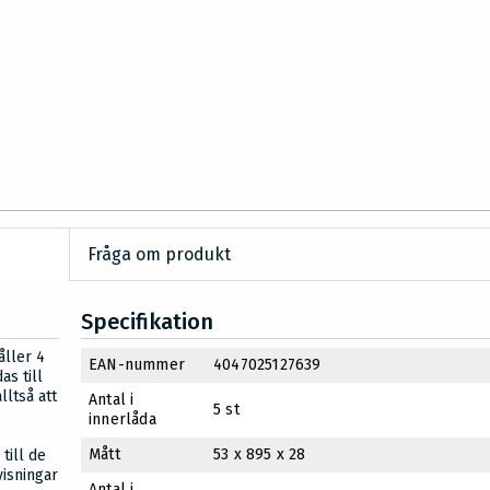
Fråga om produkt
Specifikation
åller 4
EAN-nummer
4047025127639
as till
lltså att
Antal i
5 st
innerlåda
Mått
53 x 895 x 28
till de
visningar
Antal i