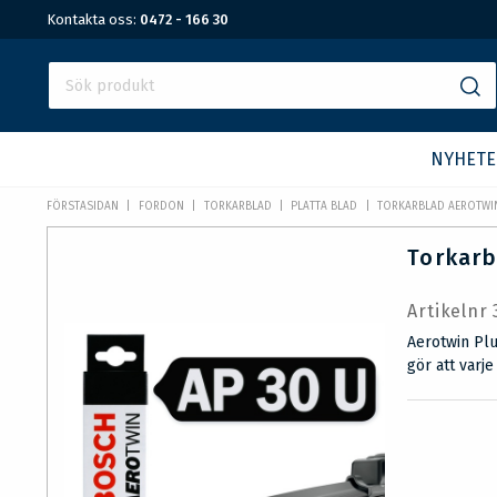
Kontakta oss:
0472 - 166 30
NYHETE
FÖRSTASIDAN
FORDON
TORKARBLAD
PLATTA BLAD
TORKARBLAD AEROTWIN
Torkarb
Artikelnr
Aerotwin Plu
gör att varj