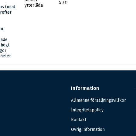
5 st
ytterlåda
bas (med
refter
om
sade
 högt
ngör
gheter.
Information
Allmänna försäljningsvillkor
Integritetspolicy
Kontakt
Övrig information