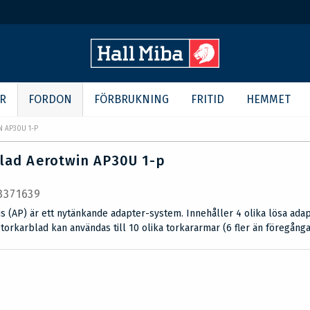
R
FORDON
FÖRBRUKNING
FRITID
HEMMET
 AP30U 1-P
lad Aerotwin AP30U 1-p
 3371639
s (AP) är ett nytänkande adapter-system. Innehåller 4 olika lösa adap
e torkarblad kan användas till 10 olika torkararmar (6 fler än föregång