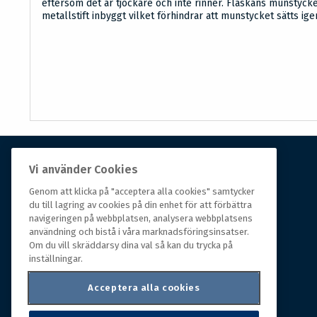
eftersom det är tjockare och inte rinner. Flaskans munstycke
metallstift inbyggt vilket förhindrar att munstycket sätts ige
Vi använder Cookies
Om Hall Miba
Genom att klicka på "acceptera alla cookies" samtycker
du till lagring av cookies på din enhet för att förbättra
Hall Miba är grossisten som funnits på marknaden i
navigeringen på webbplatsen, analysera webbplatsens
över 150 år. Från huvudkontoret i småländska Växjö
användning och bistå i våra marknadsföringsinsatser.
styrs hela organisationen, som erbjuder prisvärda
Om du vill skräddarsy dina val så kan du trycka på
produkter till kunder i rörelse.
inställningar.
Acceptera alla cookies