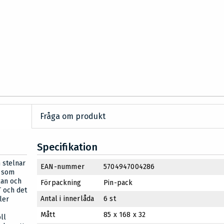
Fråga om produkt
Specifikation
 stelnar
EAN-nummer
5704947004286
g som
kan och
Förpackning
Pin-pack
T och det
Antal i innerlåda
6 st
ler
Mått
85 x 168 x 32
ll