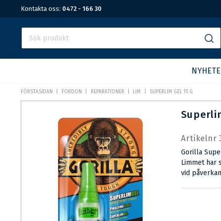
Kontakta oss:
0472 - 166 30
NYHETE
FÖRSTASIDAN
FORDON
REPARATIONER
LIM
SUPERLIM GEL 15 G
Superli
Artikelnr
Gorilla Supe
Limmet har s
vid påverkan