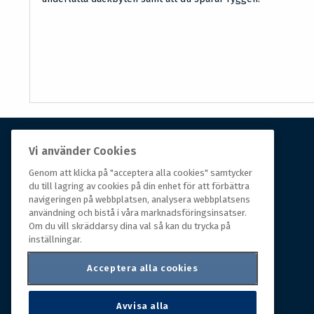
Vi använder Cookies
Om Hall Miba
Genom att klicka på "acceptera alla cookies" samtycker
Hall Miba är grossisten som funnits på marknaden i
du till lagring av cookies på din enhet för att förbättra
navigeringen på webbplatsen, analysera webbplatsens
över 150 år. Från huvudkontoret i småländska Växjö
användning och bistå i våra marknadsföringsinsatser.
styrs hela organisationen, som erbjuder prisvärda
Om du vill skräddarsy dina val så kan du trycka på
produkter till kunder i rörelse.
inställningar.
Acceptera alla cookies
Avvisa alla