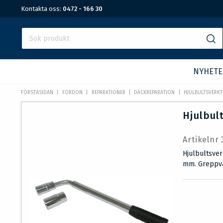
Kontakta oss:
0472 - 166 30
NYHETE
FÖRSTASIDAN
FORDON
REPARATIONER
DÄCKREPARATION
HJULBULTSVERKT
Hjulbul
Artikelnr
Hjulbultsver
mm. Greppvän