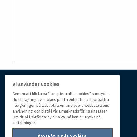
Vi använder Cookies
Om Hall Miba
Genom att klicka på "acceptera alla cookies" samtycker
du till lagring av cookies på din enhet för att förbättra
Hall Miba är grossisten som funnits på marknaden i
navigeringen på webbplatsen, analysera webbplatsens
över 150 år. Från huvudkontoret i småländska Växjö
användning och bistå i våra marknadsföringsinsatser.
styrs hela organisationen, som erbjuder prisvärda
Om du vill skräddarsy dina val så kan du trycka på
produkter till kunder i rörelse.
inställningar.
Acceptera alla cookies