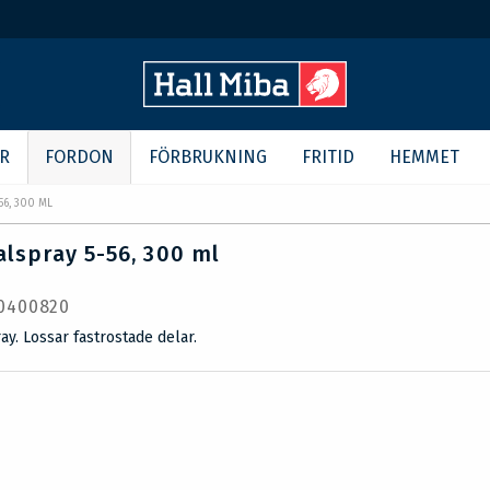
R
FORDON
FÖRBRUKNING
FRITID
HEMMET
56, 300 ML
alspray 5-56, 300 ml
 0400820
ay. Lossar fastrostade delar.