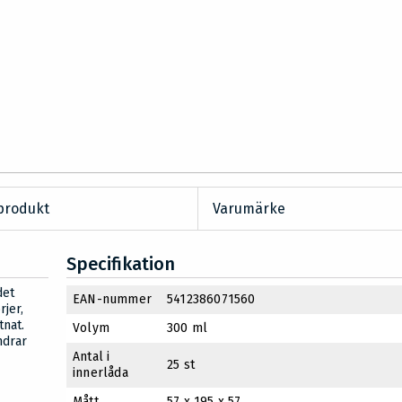
produkt
Varumärke
Specifikation
det
EAN-nummer
5412386071560
rjer,
tnat.
Volym
300 ml
ndrar
Antal i
25 st
innerlåda
Mått
57 x 195 x 57