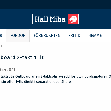
R
FORDON
FÖRBRUKNING
FRITID
HEMMET
 LIT
board 2-takt 1 lit
 8846071
-taktsolja Outboard är en 2-taktsolja avsedd för utombordsmotorer. O
sin eller fylls direkt i separat oljebehållare.