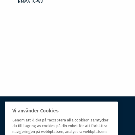
NMMA TC-W3
Vi använder Cookies
Om Hall Miba
Genom att klicka på "acceptera alla cookies" samtycker
du till lagring av cookies på din enhet för att förbättra
Hall Miba är grossisten som funnits på marknaden i
navigeringen på webbplatsen, analysera webbplatsens
över 150 år. Från huvudkontoret i småländska Växjö