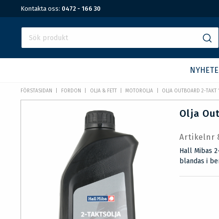
Kontakta oss:
0472 - 166 30
NYHETE
FÖRSTASIDAN
FORDON
OLJA & FETT
MOTOROLJA
OLJA OUTBOARD 2-TAKT 1
Olja Out
Artikelnr
Hall Mibas 2
blandas i ben