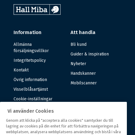
Information
Att handla
Allmänna
Bli kund
försäljningsvillkor
Guider & inspiration
Integritetspolicy
Nyheter
Kontakt
Handskanner
Övrig information
Mobilscanner
Visselblåsartjänst
Cookie-inställningar
Vi använder Cookies
Om oss
Genom att klicka på "acceptera alla cookies" samtycker du till
lagring av cookies på din enhet för att förbättra navigeringen på
Om oss
webbplatsen, analysera webbplatsens användning och bistå i våra