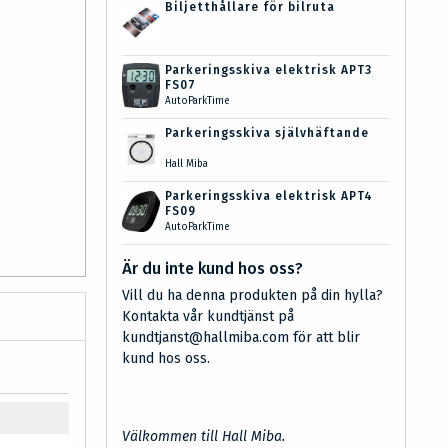
Biljetthållare för bilruta
Parkeringsskiva elektrisk APT3
FS07
AutoParkTime
Parkeringsskiva självhäftande
Hall Miba
Parkeringsskiva elektrisk APT4
FS09
AutoParkTime
Är du inte kund hos oss?
Vill du ha denna produkten på din hylla?
Kontakta vår kundtjänst på
kundtjanst@hallmiba.com för att blir
kund hos oss.
Välkommen till Hall Miba.