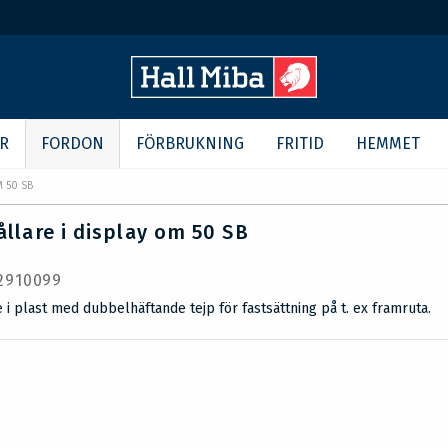
R
FORDON
FÖRBRUKNING
FRITID
HEMMET
M 50 SB
ållare i display om 50 SB
 2910099
re i plast med dubbelhäftande tejp för fastsättning på t. ex framruta.