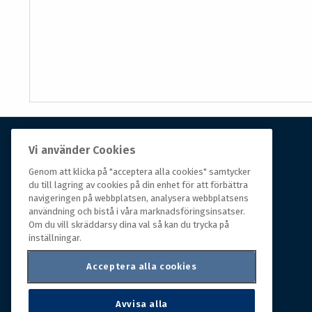
Vi använder Cookies
Om Hall Miba
Genom att klicka på "acceptera alla cookies" samtycker
Hall Miba är grossisten som funnits på marknaden i
du till lagring av cookies på din enhet för att förbättra
navigeringen på webbplatsen, analysera webbplatsens
över 150 år. Från huvudkontoret i småländska Växjö
användning och bistå i våra marknadsföringsinsatser.
styrs hela organisationen, som erbjuder prisvärda
Om du vill skräddarsy dina val så kan du trycka på
produkter till kunder i rörelse.
inställningar.
Acceptera alla cookies
Avvisa alla