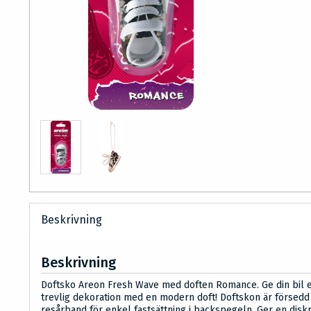
Beskrivning
Beskrivning
Doftsko Areon Fresh Wave med doften Romance. Ge din bil 
trevlig dekoration med en modern doft! Doftskon är försed
resårband för enkel fastsättning i backspegeln. Ger en disk