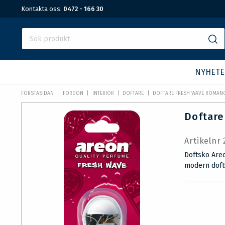
Kontakta oss:
0472 - 166 30
NYHETE
FÖRSTASIDAN
FORDON
INTERIÖR
DOFTARE
DOFTARE FRESH WAVE ROMAN
Doftare
Artikelnr
Doftsko Are
modern doft!