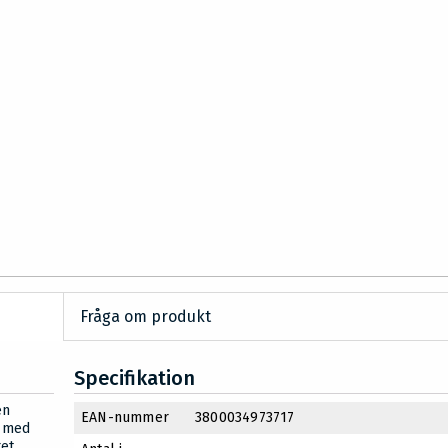
Fråga om produkt
Specifikation
en
EAN-nummer
3800034973717
d med
ret