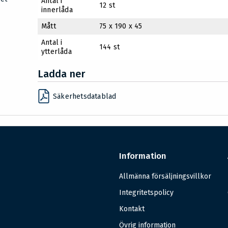
Antal i
12 st
innerlåda
Mått
75 x 190 x 45
Antal i
144 st
ytterlåda
Ladda ner
Säkerhetsdatablad
Information
Allmänna försäljningsvillkor
Integritetspolicy
Kontakt
Övrig information