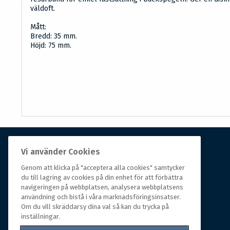
väldoft.
Mått:
Bredd: 35 mm.
Höjd: 75 mm.
Vi använder Cookies
Om Hall Miba
Genom att klicka på "acceptera alla cookies" samtycker
Hall Miba är grossisten som funnits på marknaden i
du till lagring av cookies på din enhet för att förbättra
navigeringen på webbplatsen, analysera webbplatsens
över 150 år. Från huvudkontoret i småländska Växjö
användning och bistå i våra marknadsföringsinsatser.
styrs hela organisationen, som erbjuder prisvärda
Om du vill skräddarsy dina val så kan du trycka på
produkter till kunder i rörelse.
inställningar.