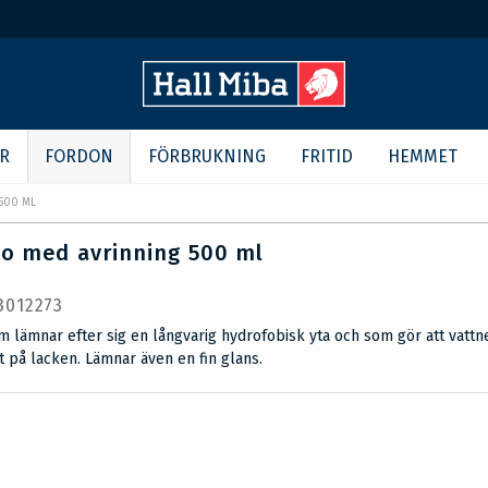
R
FORDON
FÖRBRUKNING
FRITID
HEMMET
500 ML
o med avrinning 500 ml
 3012273
lämnar efter sig en långvarig hydrofobisk yta och som gör att vattn
int på lacken. Lämnar även en fin glans.