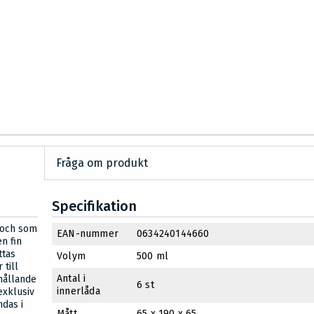
Fråga om produkt
Specifikation
 och som
EAN-nummer
0634240144660
en fin
ttas
Volym
500 ml
 till
Antal i
rhållande
6 st
innerlåda
exklusiv
ndas i
Mått
65 x 190 x 65