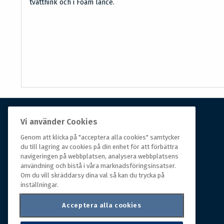
tvätthink och i Foam lance.
Vi använder Cookies
Om Hall Miba
Genom att klicka på "acceptera alla cookies" samtycker
du till lagring av cookies på din enhet för att förbättra
Hall Miba är grossisten som funnits på marknaden i
navigeringen på webbplatsen, analysera webbplatsens
över 150 år. Från huvudkontoret i småländska Växjö
användning och bistå i våra marknadsföringsinsatser.
styrs hela organisationen, som erbjuder prisvärda
Om du vill skräddarsy dina val så kan du trycka på
produkter till kunder i rörelse.
inställningar.
Acceptera alla cookies