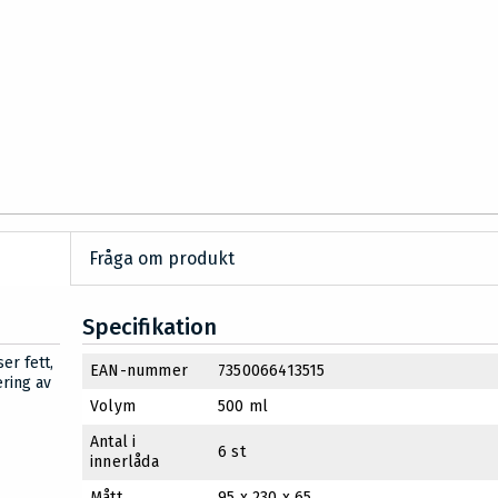
Fråga om produkt
Specifikation
er fett,
EAN-nummer
7350066413515
ering av
Volym
500 ml
Antal i
6 st
innerlåda
Mått
95 x 230 x 65