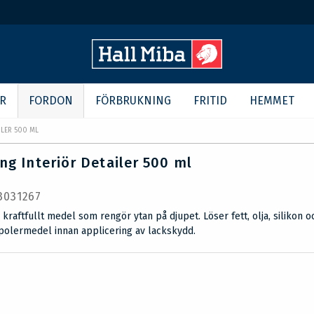
R
FORDON
FÖRBRUKNING
FRITID
HEMMET
ILER 500 ML
ng Interiör Detailer 500 ml
 3031267
h kraftfullt medel som rengör ytan på djupet. Löser fett, olja, silikon o
 polermedel innan applicering av lackskydd.