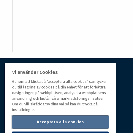
Vi använder Cookies
Om Hall Miba
Genom att klicka på "acceptera alla cookies" samtycker
du till lagring av cookies på din enhet för att förbättra
Hall Miba är grossisten som funnits på marknaden i
navigeringen på webbplatsen, analysera webbplatsens
över 150 år. Från huvudkontoret i småländska Växjö
användning och bistå i våra marknadsföringsinsatser.
styrs hela organisationen, som erbjuder prisvärda
Om du vill skräddarsy dina val så kan du trycka på
produkter till kunder i rörelse.
inställningar.
Acceptera alla cookies