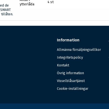
4 st
ytterlåda
ed de
g SMART
tillåten.
Information
Allmänna försäljningsvillkor
Integritetspolicy
Kontakt
Övrig information
Visselblåsartjänst
Cookie-inställningar