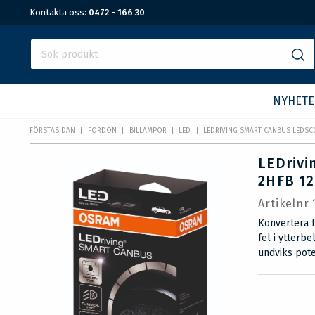
Kontakta oss:
0472 - 166 30
NYHETE
FÖRSTASIDAN
FORDON
BILLAMPOR
LED
LEDRIVING SMART CANBUS LEDSC0
LEDrivi
2HFB 12
Artikelnr
Konvertera f
fel i ytter
undviks pot