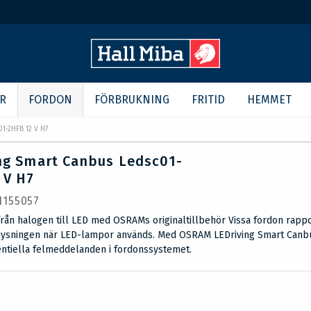
R
FORDON
FÖRBRUKNING
FRITID
HEMMET
1-2HFB 12 V H7
ng Smart Canbus Ledsc01-
 V H7
 1155057
rån halogen till LED med OSRAMs originaltillbehör Vissa fordon rappo
belysningen när LED-lampor används. Med OSRAM LEDriving Smart Canb
entiella felmeddelanden i fordonssystemet.