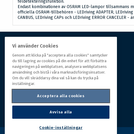
feldetekteringsfunktion.
Endast kombinationen av OSRAM LED-lampor tillsammans m
officiella OSRAM-tillbehören - LEDriving ADAPTER, LEDrivin
CANBUS, LEDriving CAPs och LEDriving ERROR CANCELER - är 
Vi använder Cookies
Om Hall Miba
Genom att klicka på "acceptera alla cookies" samtycker
du till lagring av cookies på din enhet för att förbättra
Hall Miba är grossisten som funnits på marknaden i
navigeringen på webbplatsen, analysera webbplatsens
över 150 år. Från huvudkontoret i småländska Växjö
användning och bistå i våra marknadsföringsinsatser.
styrs hela organisationen, som erbjuder prisvärda
Om du vill skräddarsy dina val så kan du trycka på
produkter till kunder i rörelse.
inställningar.
Acceptera alla cookies
Avvisa alla
Cookie-inställningar