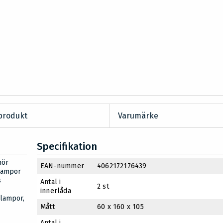
produkt
Varumärke
Specifikation
hör
EAN-nummer
4062172176439
-lampor
s
Antal i
2 st
innerlåda
-lampor,
Mått
60 x 160 x 105
Antal i