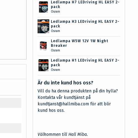
Ledlampa H7 LEDriving HL EASY 2-
pack
Osram
Ledlampa H3 LEDriving HL EASY 2-
pack
Osram
Ledlampa W5W 12V 1W Night
Breaker
Osram
Ledlampa H1 LEDriving HL EASY 2-
pack
Osram
Är du inte kund hos oss?
Vill du ha denna produkten på din hylla?
Kontakta vår kundtjänst på
kundtjanst@hallmiba.com för att blir
kund hos oss.
Välkommen till Hall Miba.