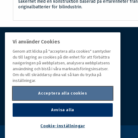
säkerhet med en konstruktion baserad på erfarenheter från
originalbatterier för bilindustrin.
Vi använder Cookies
Om Hall Miba
Genom att klicka på "acceptera alla cookies" samtycker
du till lagring av cookies på din enhet för att förbättra
Hall Miba är grossisten som funnits på marknaden i
navigeringen på webbplatsen, analysera webbplatsens
över 150 år. Från huvudkontoret i småländska Växjö
användning och bistå i våra marknadsföringsinsatser.
styrs hela organisationen, som erbjuder prisvärda
Om du vill skräddarsy dina val så kan du trycka på
produkter till kunder i rörelse.
inställningar.
Acceptera alla cookies
Avvisa alla
Cookie-inställningar
Copyright © 2026 Hall Miba