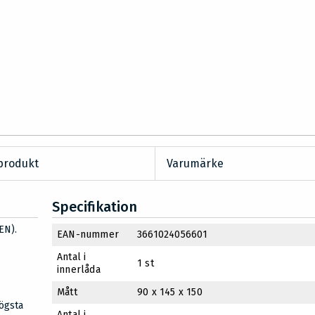
produkt
Varumärke
Specifikation
EN).
EAN-nummer
3661024056601
Antal i
1 st
innerlåda
Mått
90 x 145 x 150
högsta
Antal i