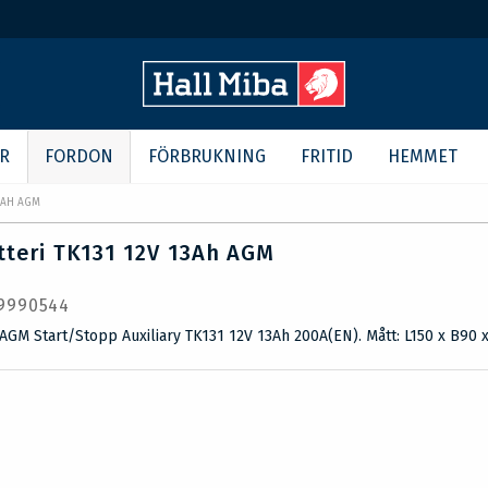
R
FORDON
FÖRBRUKNING
FRITID
HEMMET
13AH AGM
tteri TK131 12V 13Ah AGM
 9990544
 AGM Start/Stopp Auxiliary TK131 12V 13Ah 200A(EN). Mått: L150 x B90